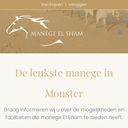
Ga
Inschrijven
|
Inloggen
naar
de
inhoud
Men
togg
De leukste manege in
Monster
Graag informeren wij u over de mogelijkheden en
faciliteiten die manege El Sham te bieden heeft.