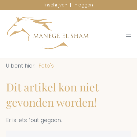
Ga
Inschrijven
|
Inloggen
naar
de
inhoud
Men
togg
Foto's
Dit artikel kon niet
gevonden worden!
Er is iets fout gegaan.