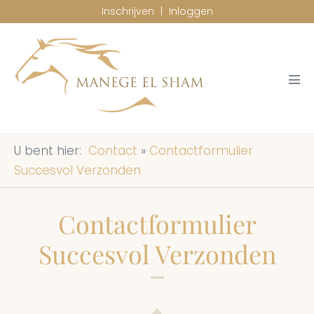
Ga
Inschrijven
|
Inloggen
naar
de
inhoud
Men
togg
Contact
»
Contactformulier
Succesvol Verzonden
Contactformulier
Succesvol Verzonden