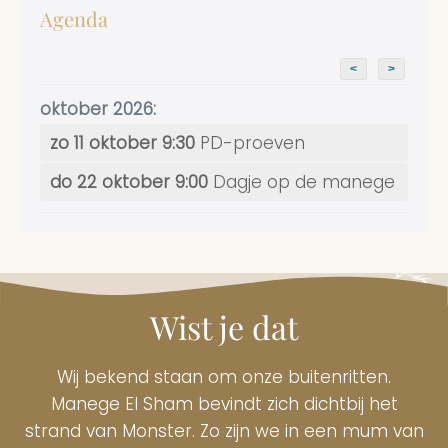
F-
Agenda
proeven
op
31
<
>
oktober
2021
oktober 2026:
zo 11 oktober 9:30
PD-proeven
do 22 oktober 9:00
Dagje op de manege
Wist je dat
Wij bekend staan om onze buitenritten.
Manege El Sham bevindt zich dichtbij het
strand van Monster. Zo zijn we in een mum van