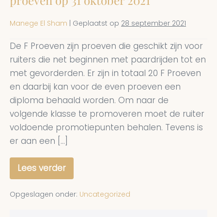
Manege El Sham
|
Geplaatst op
28 september 2021
De F Proeven zijn proeven die geschikt zijn voor
ruiters die net beginnen met paardrijden tot en
met gevorderden. Er zijn in totaal 20 F Proeven
en daarbij kan voor de even proeven een
diploma behaald worden. Om naar de
volgende klasse te promoveren moet de ruiter
voldoende promotiepunten behalen. Tevens is
er aan een […]
Lees verder
We
gaan
weer
Opgeslagen onder:
Uncategorized
starten
met
de