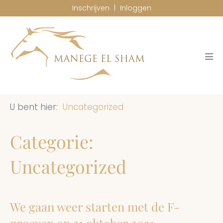
Ga
Inschrijven
|
Inloggen
naar
de
inhoud
Men
togg
Uncategorized
Categorie:
Uncategorized
We gaan weer starten met de F-
proeven op 31 oktober 2021